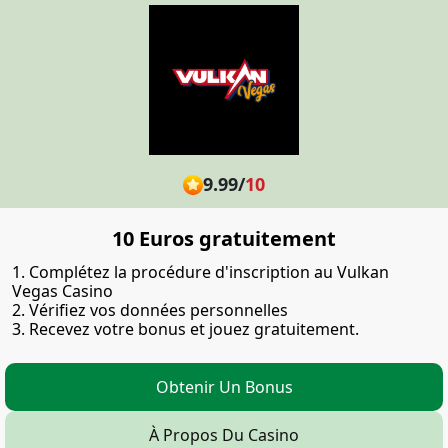
9.99
/
10
10 Euros gratuitement
1. Complétez la procédure d'inscription au Vulkan
Vegas Casino
2. Vérifiez vos données personnelles
3. Recevez votre bonus et jouez gratuitement.
Obtenir Un Bonus
À Propos Du Casino