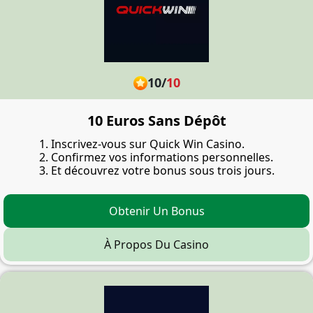
10
/
10
10 Euros Sans Dépôt
1. Inscrivez-vous sur Quick Win Casino.
2. Confirmez vos informations personnelles.
3. Et découvrez votre bonus sous trois jours.
Obtenir Un Bonus
À Propos Du Casino