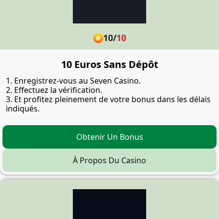
10
/
10
10 Euros Sans Dépôt
1. Enregistrez-vous au Seven Casino.
2. Effectuez la vérification.
3. Et profitez pleinement de votre bonus dans les délais
indiqués.
Obtenir Un Bonus
À Propos Du Casino