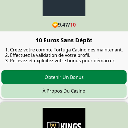
9.47
/
10
10 Euros Sans Dépôt
1. Créez votre compte Tortuga Casino dès maintenant.
2. Effectuez la validation de votre profil.
3. Recevez et exploitez votre bonus pour démarrer.
Obtenir Un Bonus
À Propos Du Casino