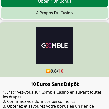
Obtenir Un Bonus
À Propos Du Casino
9.8
/
10
10 Euros Sans Dépôt
1. Inscrivez-vous sur Gxmble Casino en suivant toutes
les étapes.
2. Confirmez vos données personnelles.
3. Obtenez et savourez votre bonus en un rien de