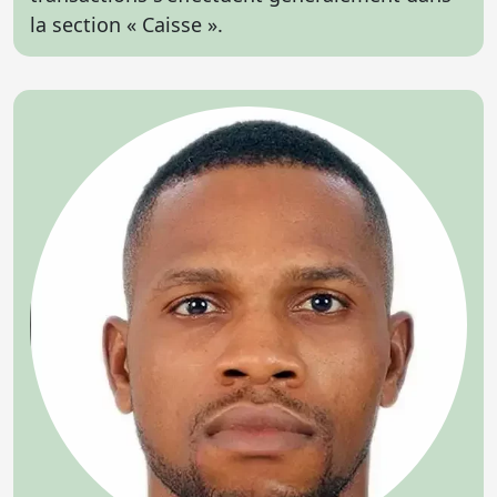
la section « Caisse ».