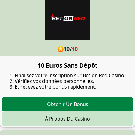
10
/
10
10 Euros Sans Dépôt
1. Finalisez votre inscription sur Bet on Red Casino.
2. Vérifiez vos données personnelles.
3. Et recevez votre bonus rapidement.
Obtenir Un Bonus
À Propos Du Casino