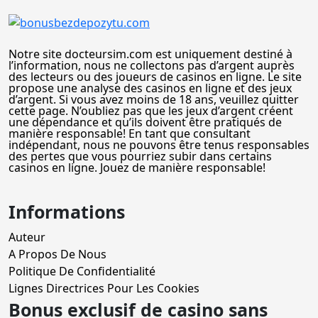
Notre site docteursim.com est uniquement destiné à
l’information, nous ne collectons pas d’argent auprès
des lecteurs ou des joueurs de casinos en ligne. Le site
propose une analyse des casinos en ligne et des jeux
d’argent. Si vous avez moins de 18 ans, veuillez quitter
cette page. N’oubliez pas que les jeux d’argent créent
une dépendance et qu’ils doivent être pratiqués de
manière responsable! En tant que consultant
indépendant, nous ne pouvons être tenus responsables
des pertes que vous pourriez subir dans certains
casinos en ligne. Jouez de manière responsable!
Informations
Auteur
A Propos De Nous
Politique De Confidentialité
Lignes Directrices Pour Les Cookies
Bonus exclusif de casino sans