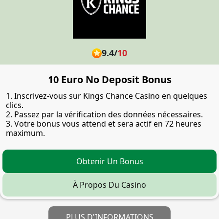
9.4
/
10
10 Euro No Deposit Bonus
1. Inscrivez-vous sur Kings Chance Casino en quelques
clics.
2. Passez par la vérification des données nécessaires.
3. Votre bonus vous attend et sera actif en 72 heures
maximum.
Obtenir Un Bonus
À Propos Du Casino
PLUS D'INFORMATIONS