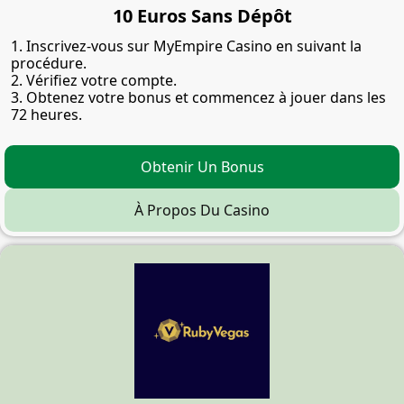
10 Euros Sans Dépôt
1. Inscrivez-vous sur MyEmpire Casino en suivant la
procédure.
2. Vérifiez votre compte.
3. Obtenez votre bonus et commencez à jouer dans les
72 heures.
Obtenir Un Bonus
À Propos Du Casino