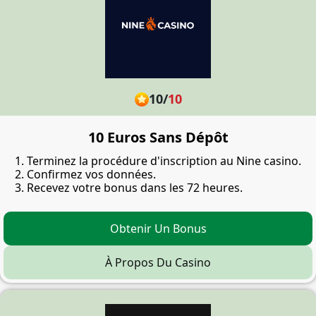
10
/
10
10 Euros Sans Dépôt
1. Terminez la procédure d'inscription au Nine casino.
2. Confirmez vos données.
3. Recevez votre bonus dans les 72 heures.
Obtenir Un Bonus
À Propos Du Casino