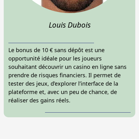
Louis Dubois
Le bonus de 10 € sans dépôt est une
opportunité idéale pour les joueurs
souhaitant découvrir un casino en ligne sans
prendre de risques financiers. Il permet de
tester des jeux, d’explorer l’interface de la
plateforme et, avec un peu de chance, de
réaliser des gains réels.